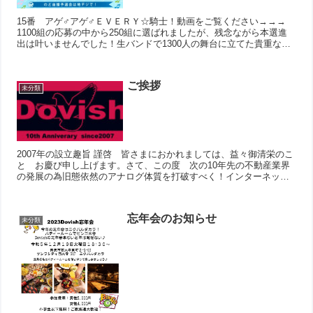
15番 アゲ♂アゲ♂ＥＶＥＲＹ☆騎士！動画をご覧ください→→→
1100組の応募の中から250組に選ばれましたが、残念ながら本選進
出は叶いませんでした！生バンドで1300人の舞台に立てた貴重な経
験は本当に...
ご挨拶
未分類
2007年の設立趣旨 謹啓 皆さまにおかれましては、益々御清栄のこ
と お慶び申し上げます。さて、この度 次の10年先の不動産業界
の発展の為旧態依然のアナログ体質を打破すべく！インターネット
世代による不動産ネットワークを立ち上げるはこ...
忘年会のお知らせ
未分類