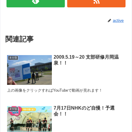
active
関連記事
2009.5.19～20 支部研修月岡温
未分類
泉！！
上の画像をクリックすればYouTubeで動画が見れます！
7月17日NHKのど自慢！予選
未分類
会！！