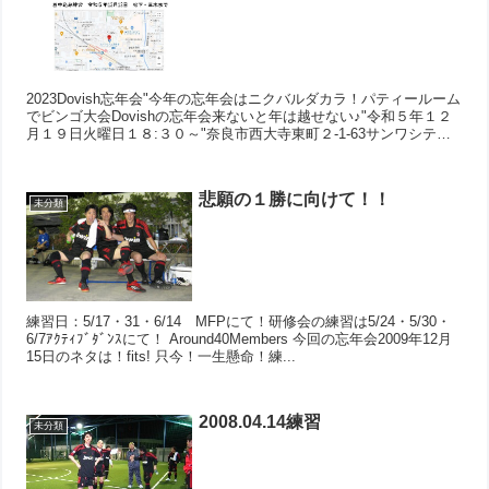
2023Dovish忘年会"今年の忘年会はニクバルダカラ！パティールーム
でビンゴ大会Dovishの忘年会来ないと年は越せない♪"令和５年１２
月１９日火曜日１８:３０～"奈良市西大寺東町２-1-63サンワシティ
西大寺 B1F ニクバルダカラ...
悲願の１勝に向けて！！
未分類
練習日：5/17・31・6/14 MFPにて！研修会の練習は5/24・5/30・
6/7ｱｸﾃｨﾌﾞﾀﾞﾝｽにて！ Around40Members 今回の忘年会2009年12月
15日のネタは！fits! 只今！一生懸命！練...
2008.04.14練習
未分類