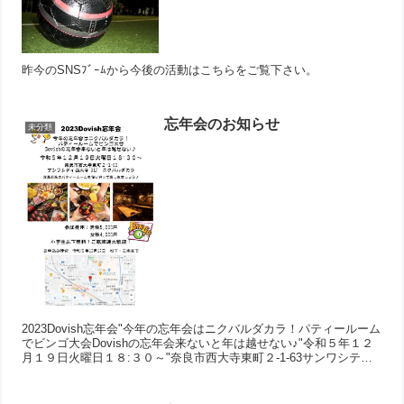
昨今のSNSﾌﾞｰﾑから今後の活動はこちらをご覧下さい。
忘年会のお知らせ
未分類
2023Dovish忘年会"今年の忘年会はニクバルダカラ！パティールーム
でビンゴ大会Dovishの忘年会来ないと年は越せない♪"令和５年１２
月１９日火曜日１８:３０～"奈良市西大寺東町２-1-63サンワシティ
西大寺 B1F ニクバルダカラ...