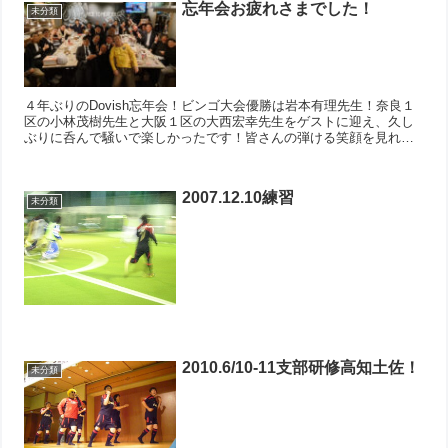
忘年会お疲れさまでした！
未分類
４年ぶりのDovish忘年会！ビンゴ大会優勝は岩本有理先生！奈良１
区の小林茂樹先生と大阪１区の大西宏幸先生をゲストに迎え、久し
ぶりに呑んで騒いで楽しかったです！皆さんの弾ける笑顔を見れて
大満足でした！来年はゴルフにフットサルに旅行にBBQ...
2007.12.10練習
未分類
2010.6/10-11支部研修高知土佐！
未分類