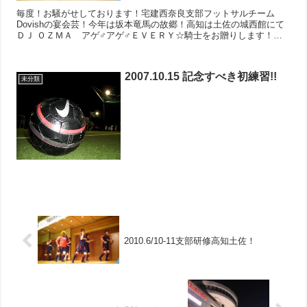
毎度！お騒がせしております！宅建西奈良支部フットサルチーム
Dovishの宴会芸！今年は坂本竜馬の故郷！高知は土佐の城西館にて
ＤＪ ＯＺＭＡ アゲ♂アゲ♂ＥＶＥＲＹ☆騎士をお贈りします！キ
ャプテンの笑顔がキラリ！...
2007.10.15 記念すべき初練習!!
未分類
2010.6/10-11支部研修高知土佐！