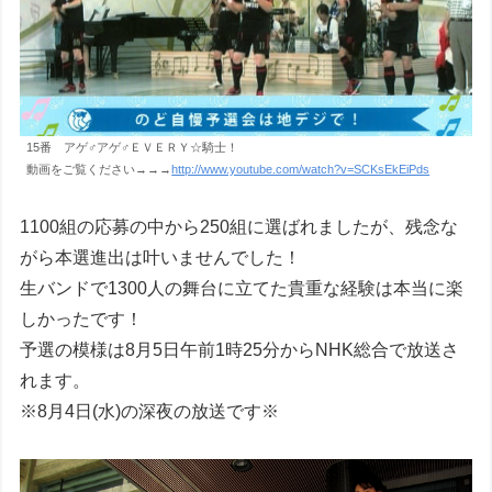
15番 アゲ♂アゲ♂ＥＶＥＲＹ☆騎士！
動画をご覧ください→→→
http://www.youtube.com/watch?v=SCKsEkEiPds
1100組の応募の中から250組に選ばれましたが、残念な
がら本選進出は叶いませんでした！
生バンドで1300人の舞台に立てた貴重な経験は本当に楽
しかったです！
予選の模様は8月5日午前1時25分からNHK総合で放送さ
れます。
※8月4日(水)の深夜の放送です※